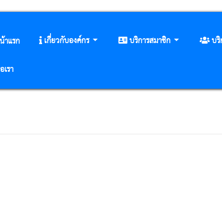
เกี่ยวกับองค์กร
บริการสมาชิก
บร
น้าแรก
่อเรา