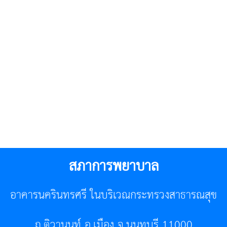
สภาการพยาบาล
อาคารนครินทรศรี ในบริเวณกระทรวงสาธารณสุข
ถ.ติวานนท์ อ.เมือง จ.นนทบุรี 11000