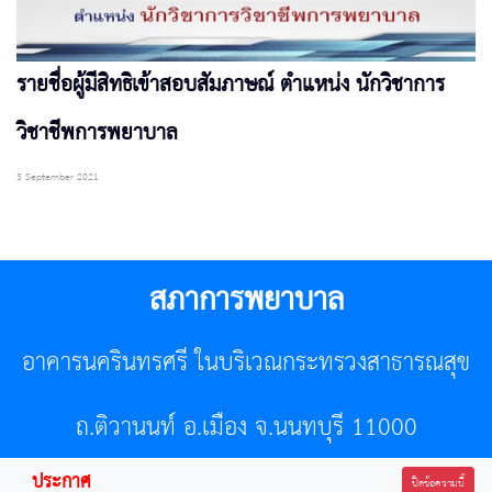
รายชื่อผู้มีสิทธิเข้าสอบสัมภาษณ์ ตำแหน่ง นักวิชาการ
วิชาชีพการพยาบาล
3 September 2021
สภาการพยาบาล
อาคารนครินทรศรี ในบริเวณกระทรวงสาธารณสุข
ถ.ติวานนท์ อ.เมือง จ.นนทบุรี 11000
ประกาศ
โทรศัพท์ 02-596-7500 โทรสาร 0-2589-7121 E-mail :
ปิดข้อความนี้