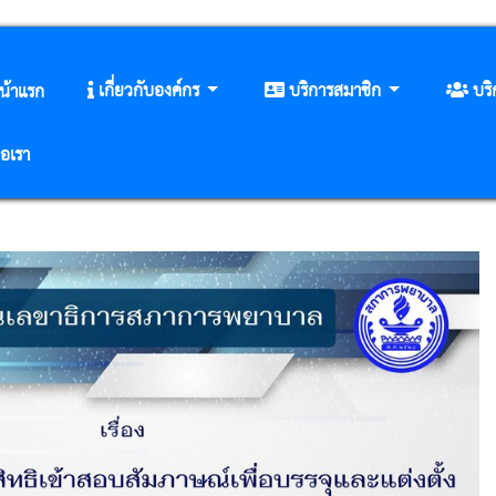
เกี่ยวกับองค์กร
บริการสมาชิก
บร
น้าแรก
่อเรา