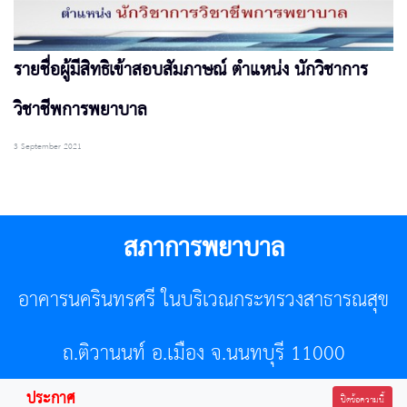
รายชื่อผู้มีสิทธิเข้าสอบสัมภาษณ์ ตำแหน่ง นักวิชาการ
วิชาชีพการพยาบาล
3 September 2021
สภาการพยาบาล
อาคารนครินทรศรี ในบริเวณกระทรวงสาธารณสุข
ถ.ติวานนท์ อ.เมือง จ.นนทบุรี 11000
ประกาศ
โทรศัพท์ 02-596-7500 โทรสาร 0-2589-7121 E-mail :
ปิดข้อความนี้