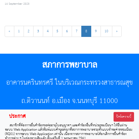
14 September 2023
«
1
2
3
4
5
6
7
8
9
10
»
สภาการพยาบาล
อาคารนครินทรศรี ในบริเวณกระทรวงสาธารณสุข
ถ.ติวานนท์ อ.เมือง จ.นนทบุรี 11000
ประกาศ
โทรศัพท์ 02-596-7500 โทรสาร 0-2589-7121 E-mail :
ปิดข้อความนี้
สมาชิกที่ต้องการยื่นคำร้องขอต่ออายุใบอนุญาตฯ และคำร้องอื่นที่หน่วยทะเบียนฯ ให้ยื่นผ่าน
center@tnmc.or.th
ระบบ Web Application แล้วพิมพ์แบบคำขอส่งมาที่สภาการพยาบาลรวมทั้งแบบชำระค่าธรรมเนียม
(RQ01) จากระบบ Web Application เท่านั้น เนื่องจากสภาการพยาบาลได้ยกเลิกการยื่นคำร้อง
ทำการต่าง ๆ ในช่องทางเดิมแล้ว ตั้งแต่วันที่ 1 พฤษภาคม 2561