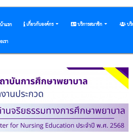
เกี่ยวกับองค์กร
บริการสมาชิก
บร
น้าแรก
่อเรา