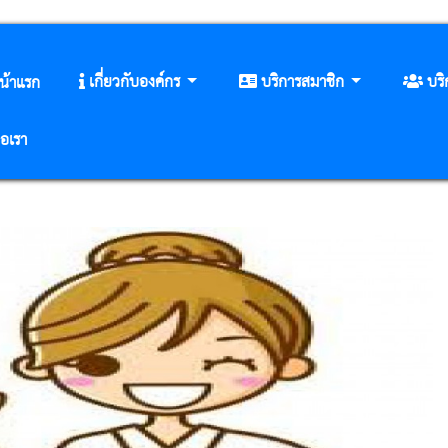
เกี่ยวกับองค์กร
บริการสมาชิก
บร
น้าแรก
่อเรา