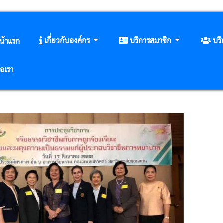
เกี่ยวกับองค์กร
บริการสมาชิก
บร
น้าแรก
่อเรา