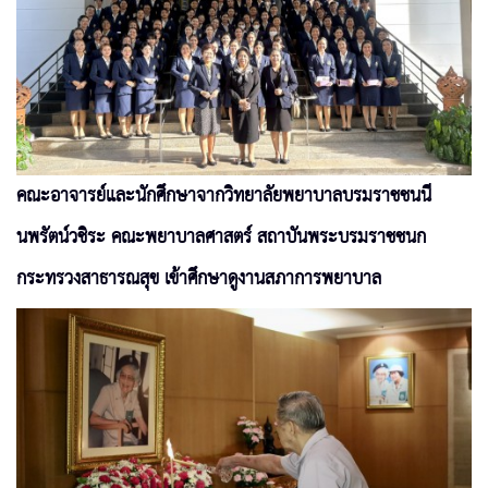
คณะอาจารย์และนักศึกษาจากวิทยาลัยพยาบาลบรมราชชนนี
นพรัตน์วชิระ คณะพยาบาลศาสตร์ สถาบันพระบรมราชชนก
กระทรวงสาธารณสุข เข้าศึกษาดูงานสภาการพยาบาล