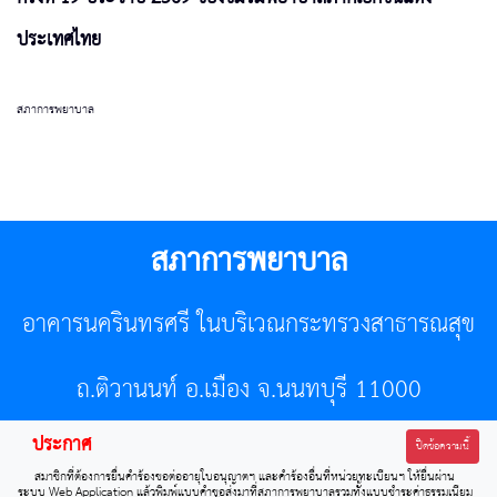
ประเทศไทย
สภาการพยาบาล
สภาการพยาบาล
อาคารนครินทรศรี ในบริเวณกระทรวงสาธารณสุข
ถ.ติวานนท์ อ.เมือง จ.นนทบุรี 11000
ประกาศ
โทรศัพท์ 02-596-7500 โทรสาร 0-2589-7121 E-mail :
ปิดข้อความนี้
สมาชิกที่ต้องการยื่นคำร้องขอต่ออายุใบอนุญาตฯ และคำร้องอื่นที่หน่วยทะเบียนฯ ให้ยื่นผ่าน
center@tnmc.or.th
ระบบ Web Application แล้วพิมพ์แบบคำขอส่งมาที่สภาการพยาบาลรวมทั้งแบบชำระค่าธรรมเนียม