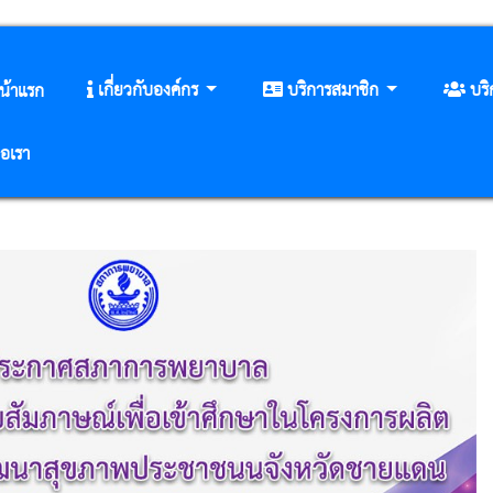
เกี่ยวกับองค์กร
บริการสมาชิก
บร
น้าแรก
่อเรา