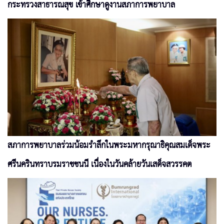
กระทรวงสาธารณสุข เข้าศึกษาดูงานสภาการพยาบาล
สภาการพยาบาลร่วมน้อมรำลึกในพระมหากรุณาธิคุณสมเด็จพระ
ศรีนครินทราบรมราชชนนี เนื่องในวันคล้ายวันเสด็จสวรรคต