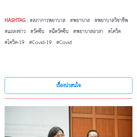
HASHTAG
:
#สภาการพยาบาล
#พยาบาล
#พยาบาลวิชาชีพ
#แถลงข่าว
#วัคซีน
#ฉีดวัคซีน
#พยาบาลอาสา
#โควิด
#โควิด-19
#Covid-19
#Covid
เรื่องน่าสนใจ