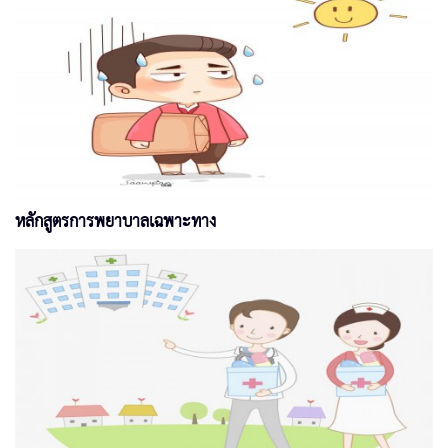
หลักสูตรการพยาบาลเฉพาะทาง