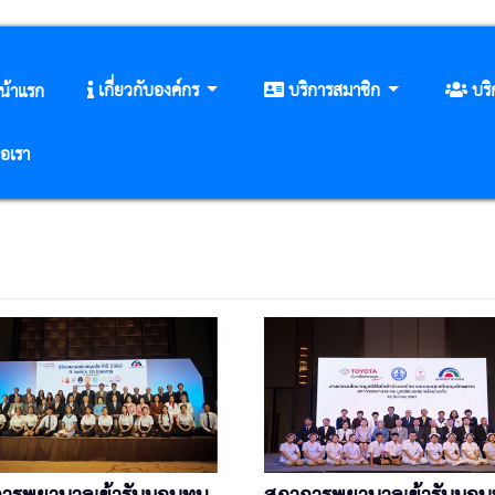
เกี่ยวกับองค์กร
บริการสมาชิก
บร
น้าแรก
่อเรา