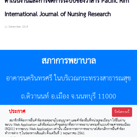
ดำเนินงานและการจัดการระบบของวาสาร Pacific Rim
International Journal of Nursing Research
11 December 2019
สภาการพยาบาล
อาคารนครินทรศรี ในบริเวณกระทรวงสาธารณสุข
ถ.ติวานนท์ อ.เมือง จ.นนทบุรี 11000
ประกาศ
โทรศัพท์ 02-596-7500 โทรสาร 0-2589-7121 E-mail :
ปิดข้อความนี้
สมาชิกที่ต้องการยื่นคำร้องขอต่ออายุใบอนุญาตฯ และคำร้องอื่นที่หน่วยทะเบียนฯ ให้ยื่นผ่าน
center@tnmc.or.th
ระบบ Web Application แล้วพิมพ์แบบคำขอส่งมาที่สภาการพยาบาลรวมทั้งแบบชำระค่าธรรมเนียม
(RQ01) จากระบบ Web Application เท่านั้น เนื่องจากสภาการพยาบาลได้ยกเลิกการยื่นคำร้อง
ทำการต่าง ๆ ในช่องทางเดิมแล้ว ตั้งแต่วันที่ 1 พฤษภาคม 2561