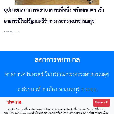
อุปนายกสภาการพยาบาล คนที่หนึ่ง พร้อมคณะฯ เข้า
อวยพรปีใหม่รัฐมนตรีว่าการกระทรวงสาธารณสุข
8 January 2020
สภาการพยาบาล
อาคารนครินทรศรี ในบริเวณกระทรวงสาธารณสุข
ถ.ติวานนท์ อ.เมือง จ.นนทบุรี 11000
ประกาศ
โทรศัพท์ 02-596-7500 โทรสาร 0-2589-7121 E-mail :
ปิดข้อความนี้
สมาชิกที่ต้องการยื่นคำร้องขอต่ออายุใบอนุญาตฯ และคำร้องอื่นที่หน่วยทะเบียนฯ ให้ยื่นผ่าน
center@tnmc.or.th
ระบบ Web Application แล้วพิมพ์แบบคำขอส่งมาที่สภาการพยาบาลรวมทั้งแบบชำระค่าธรรมเนียม