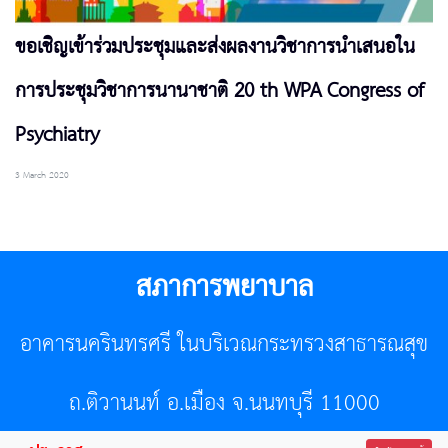
ขอเชิญเข้าร่วมประชุมและส่งผลงานวิชาการนำเสนอใน
การประชุมวิชาการนานาชาติ 20 th WPA Congress of
Psychiatry
3 March 2020
สภาการพยาบาล
อาคารนครินทรศรี ในบริเวณกระทรวงสาธารณสุข
ถ.ติวานนท์ อ.เมือง จ.นนทบุรี 11000