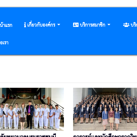
เกี่ยวกับองค์กร
บริการสมาชิก
บร
น้าแรก
่อเรา