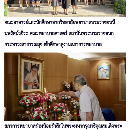
คณะอาจารย์และนักศึกษาจากวิทยาลัยพยาบาลบรมราชชนนี
นพรัตน์วชิระ คณะพยาบาลศาสตร์ สถาบันพระบรมราชชนก
กระทรวงสาธารณสุข เข้าศึกษาดูงานสภาการพยาบาล
สภาการพยาบาลร่วมน้อมรำลึกในพระมหากรุณาธิคุณสมเด็จพระ