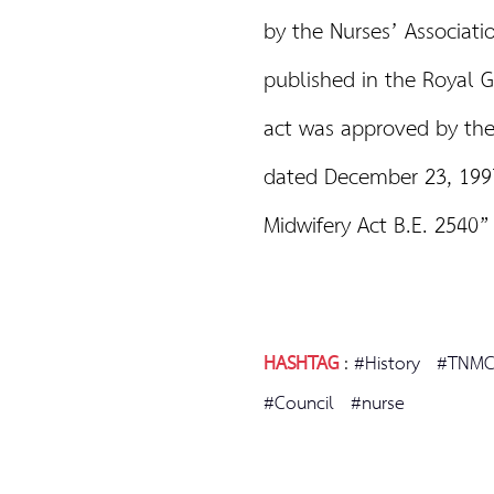
by the Nurses’ Associat
published in the Royal Ga
act was approved by the
dated December 23, 1997
Midwifery Act B.E. 2540”
HASHTAG
:
#History
#TNM
#Council
#nurse