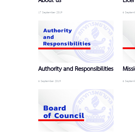
About us
Lice
17 September 2019
6 Septem
Authority and Responsibilities
Miss
6 September 2019
6 Septem