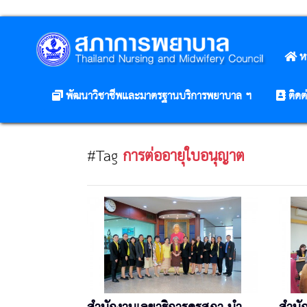
ห
พัฒนาวิชาชีพและมาตรฐานบริการพยาบาล ฯ
ติดต
#Tag
การต่ออายุใบอนุญาต