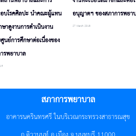
กสถานพยาบาลและการ
งานทะเบียนสมาชิกและต่อใ
อบโรคศิลปะ นำคณะผู้แทน
อนุญาตฯ ของสภาการพยา
ศึกษาดูงานการดำเนินงาน
27 March 2018
ศูนย์การศึกษาต่อเนื่องของ
การพยาบาล
019
สภาการพยาบาล
อาคารนครินทรศรี ในบริเวณกระทรวงสาธารณสุข
ถ.ติวานนท์ อ.เมือง จ.นนทบุรี 11000