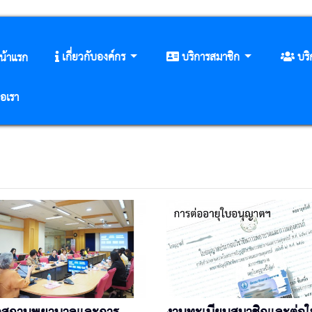
เกี่ยวกับองค์กร
บริการสมาชิก
บร
น้าแรก
่อเรา