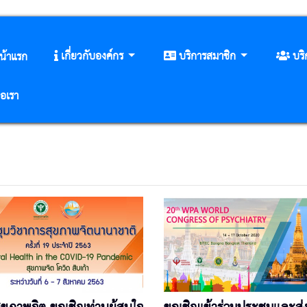
เกี่ยวกับองค์กร
บริการสมาชิก
บร
น้าแรก
่อเรา