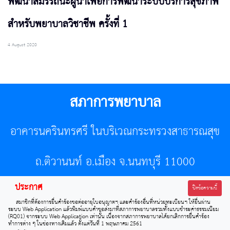
พัฒนาสมรรถนะผู้นำเพื่อการพัฒนาระบบบริการสุขภาพ
สำหรับพยาบาลวิชาชีพ ครั้งที่ 1
4 August 2020
สภาการพยาบาล
อาคารนครินทรศรี ในบริเวณกระทรวงสาธารณสุข
ถ.ติวานนท์ อ.เมือง จ.นนทบุรี 11000
ประกาศ
โทรศัพท์ 02-596-7500 โทรสาร 0-2589-7121 E-mail :
ปิดข้อความนี้
สมาชิกที่ต้องการยื่นคำร้องขอต่ออายุใบอนุญาตฯ และคำร้องอื่นที่หน่วยทะเบียนฯ ให้ยื่นผ่าน
center@tnmc.or.th
ระบบ Web Application แล้วพิมพ์แบบคำขอส่งมาที่สภาการพยาบาลรวมทั้งแบบชำระค่าธรรมเนียม
(RQ01) จากระบบ Web Application เท่านั้น เนื่องจากสภาการพยาบาลได้ยกเลิกการยื่นคำร้อง
ทำการต่าง ๆ ในช่องทางเดิมแล้ว ตั้งแต่วันที่ 1 พฤษภาคม 2561