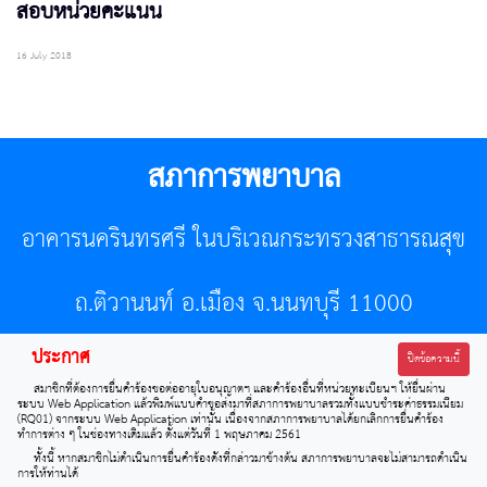
สอบหน่วยคะแนน
16 July 2018
สภาการพยาบาล
อาคารนครินทรศรี ในบริเวณกระทรวงสาธารณสุข
ถ.ติวานนท์ อ.เมือง จ.นนทบุรี 11000
ประกาศ
โทรศัพท์ 02-596-7500 โทรสาร 0-2589-7121 E-mail :
ปิดข้อความนี้
สมาชิกที่ต้องการยื่นคำร้องขอต่ออายุใบอนุญาตฯ และคำร้องอื่นที่หน่วยทะเบียนฯ ให้ยื่นผ่าน
center@tnmc.or.th
ระบบ Web Application แล้วพิมพ์แบบคำขอส่งมาที่สภาการพยาบาลรวมทั้งแบบชำระค่าธรรมเนียม
(RQ01) จากระบบ Web Application เท่านั้น เนื่องจากสภาการพยาบาลได้ยกเลิกการยื่นคำร้อง
ทำการต่าง ๆ ในช่องทางเดิมแล้ว ตั้งแต่วันที่ 1 พฤษภาคม 2561
All right reserved by www.tnmc.or.th
ทั้งนี้ หากสมาชิกไม่ดำเนินการยื่นคำร้องดังที่กล่าวมาข้างต้น สภาการพยาบาลจะไม่สามารถดำเนิน
การให้ท่านได้