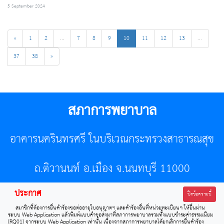
5 September 2024
«
1
2
...
7
8
9
10
11
12
13
...
37
38
»
สภาการพยาบาล
อาคารนครินทรศรี ในบริเวณกระทรวงสาธารณสุข
ถ.ติวานนท์ อ.เมือง จ.นนทบุรี 11000
ประกาศ
โทรศัพท์ 02-596-7500 โทรสาร 0-2589-7121 E-mail :
ปิดข้อความนี้
สมาชิกที่ต้องการยื่นคำร้องขอต่ออายุใบอนุญาตฯ และคำร้องอื่นที่หน่วยทะเบียนฯ ให้ยื่นผ่าน
center@tnmc.or.th
ระบบ Web Application แล้วพิมพ์แบบคำขอส่งมาที่สภาการพยาบาลรวมทั้งแบบชำระค่าธรรมเนียม
(RQ01) จากระบบ Web Application เท่านั้น เนื่องจากสภาการพยาบาลได้ยกเลิกการยื่นคำร้อง