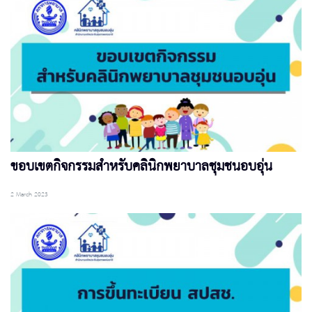
ขอบเขตกิจกรรมสำหรับคลินิกพยาบาลชุมชนอบอุ่น
2 March 2023