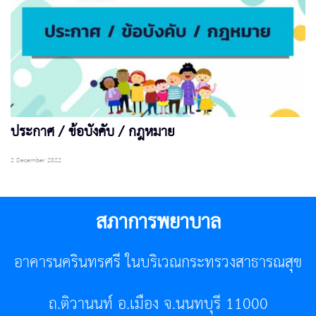
ประกาศ / ข้อบังคับ / กฎหมาย
2 December 2022
สภาการพยาบาล
อาคารนครินทรศรี ในบริเวณกระทรวงสาธารณสุข
ถ.ติวานนท์ อ.เมือง จ.นนทบุรี 11000