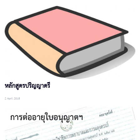
หลักสูตรปริญญาตรี
2 April 2018