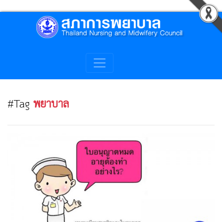
#Tag
พยาบาล