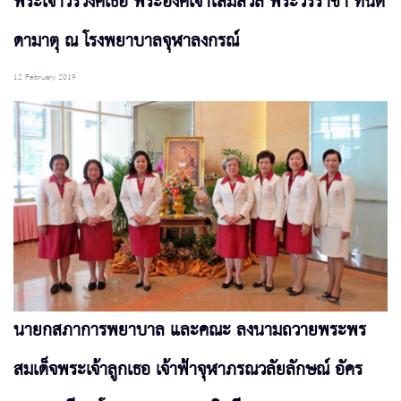
พระเจ้าวรวงศ์เธอ พระองค์เจ้าโสมสวลี พระวรราชา ทินัด
ดามาตุ ณ โรงพยาบาลจุฬาลงกรณ์
12 February 2019
นายกสภาการพยาบาล และคณะ ลงนามถวายพระพร
สมเด็จพระเจ้าลูกเธอ เจ้าฟ้าจุฬาภรณวลัยลักษณ์ อัคร