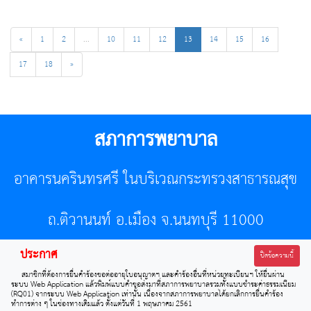
«
1
2
...
10
11
12
13
14
15
16
17
18
»
สภาการพยาบาล
อาคารนครินทรศรี ในบริเวณกระทรวงสาธารณสุข
ถ.ติวานนท์ อ.เมือง จ.นนทบุรี 11000
ประกาศ
โทรศัพท์ 02-596-7500 โทรสาร 0-2589-7121 E-mail :
ปิดข้อความนี้
สมาชิกที่ต้องการยื่นคำร้องขอต่ออายุใบอนุญาตฯ และคำร้องอื่นที่หน่วยทะเบียนฯ ให้ยื่นผ่าน
center@tnmc.or.th
ระบบ Web Application แล้วพิมพ์แบบคำขอส่งมาที่สภาการพยาบาลรวมทั้งแบบชำระค่าธรรมเนียม
(RQ01) จากระบบ Web Application เท่านั้น เนื่องจากสภาการพยาบาลได้ยกเลิกการยื่นคำร้อง
ทำการต่าง ๆ ในช่องทางเดิมแล้ว ตั้งแต่วันที่ 1 พฤษภาคม 2561