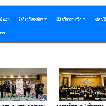
เกี่ยวกับองค์กร
บริการสมาชิก
บร
น้าแรก
่อเรา