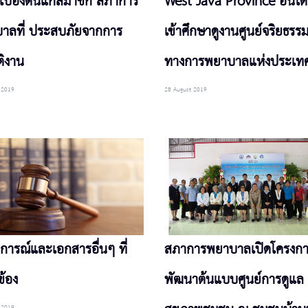
เบื้องต้นแก่สมาชิก สภาการ
West Java Province อินโดน
าลที่ ประสบภัยจากการ
เข้าศึกษาดูงานศูนย์จริยธรร
ติงาน
ทางการพยาบาลแห่งประเท
 2019
28 August 2019
การณ์และเอกสารอื่นๆ ที่
สภาการพยาบาลเปิดโครงก
ข้อง
พัฒนาต้นแบบศูนย์การดูแล
 2019