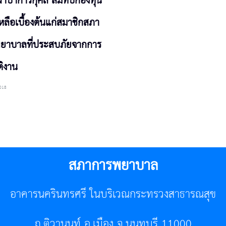
้าป่าการกุศล สมทบกองทุน
หลือเบื้องต้นแก่สมาชิกสภา
ยาบาลที่ประสบภัยจากการ
ติงาน
018
สภาการพยาบาล
อาคารนครินทรศรี ในบริเวณกระทรวงสาธารณสุข
ถ.ติวานนท์ อ.เมือง จ.นนทบุรี 11000