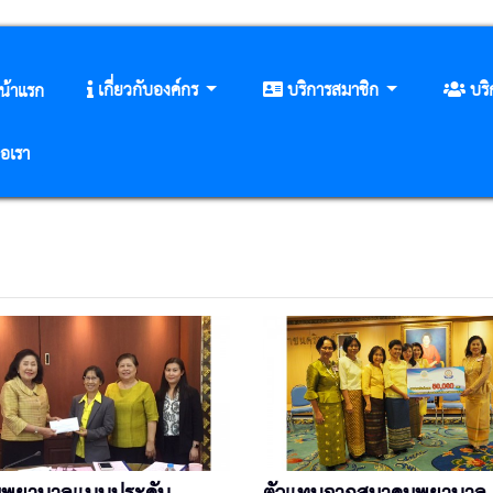
เกี่ยวกับองค์กร
บริการสมาชิก
บร
น้าแรก
่อเรา