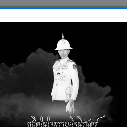
เกี่ยวกับองค์กร
บริการสมาชิก
บร
น้าแรก
่อเรา