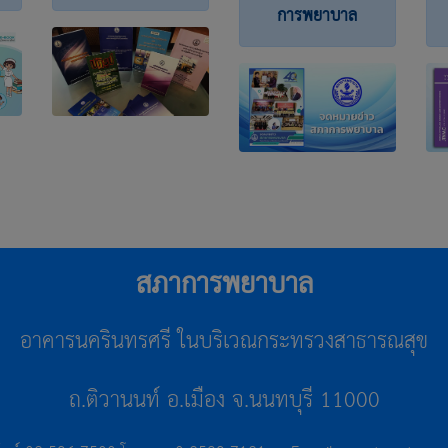
การพยาบาล
สภาการพยาบาล
อาคารนครินทรศรี ในบริเวณกระทรวงสาธารณสุข
ถ.ติวานนท์ อ.เมือง จ.นนทบุรี 11000