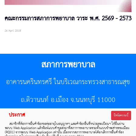
คณะกรรมการสภาการพยาบาล วาระ พ.ศ. 2569 - 2573
26 April 2018
สภาการพยาบาล
อาคารนครินทรศรี ในบริเวณกระทรวงสาธารณสุข
ถ.ติวานนท์ อ.เมือง จ.นนทบุรี 11000
ประกาศ
โทรศัพท์ 02-596-7500 โทรสาร 0-2589-7121 E-mail :
ปิดข้อความนี้
สมาชิกที่ต้องการยื่นคำร้องขอต่ออายุใบอนุญาตฯ และคำร้องอื่นที่หน่วยทะเบียนฯ ให้ยื่นผ่าน
center@tnmc.or.th
ระบบ Web Application แล้วพิมพ์แบบคำขอส่งมาที่สภาการพยาบาลรวมทั้งแบบชำระค่าธรรมเนียม
(RQ01) จากระบบ Web Application เท่านั้น เนื่องจากสภาการพยาบาลได้ยกเลิกการยื่นคำร้อง