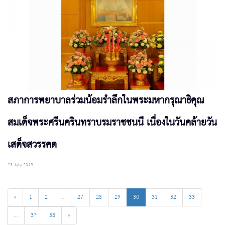
สภาการพยาบาลร่วมน้อมรำลึกในพระมหากรุณาธิคุณ
สมเด็จพระศรีนครินทราบรมราชชนนี เนื่องในวันคล้ายวัน
เสด็จสวรรคต
23 July 2019
«
1
2
...
27
28
29
30
31
32
33
...
37
38
»