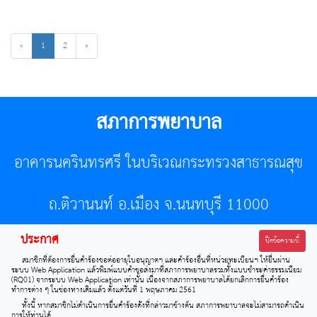
«
1
2
»
สภาการพยาบาล
อาคารนครินทรศรี ในบริเวณกระทรวงสาธารณสุข
ถ.ติวานนท์ อ.เมือง จ.นนทบุรี 11000
ประกาศ
โทรศัพท์ 02-596-7500 โทรสาร 0-2589-7121 E-mail :
ปิดข้อความนี้
สมาชิกที่ต้องการยื่นคำร้องขอต่ออายุใบอนุญาตฯ และคำร้องอื่นที่หน่วยทะเบียนฯ ให้ยื่นผ่าน
center@tnmc.or.th
ระบบ Web Application แล้วพิมพ์แบบคำขอส่งมาที่สภาการพยาบาลรวมทั้งแบบชำระค่าธรรมเนียม
(RQ01) จากระบบ Web Application เท่านั้น เนื่องจากสภาการพยาบาลได้ยกเลิกการยื่นคำร้อง
ทำการต่าง ๆ ในช่องทางเดิมแล้ว ตั้งแต่วันที่ 1 พฤษภาคม 2561
All right reserved by www.tnmc.or.th
ทั้งนี้ หากสมาชิกไม่ดำเนินการยื่นคำร้องดังที่กล่าวมาข้างต้น สภาการพยาบาลจะไม่สามารถดำเนิน
การให้ท่านได้