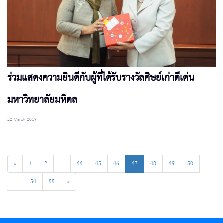
ร่วมแสดงความยินดีกับผู้ที่ได้รับรางวัลศิษย์เก่าดีเด่น
มหาวิทยาลัยมหิดล
22 March 2019
«
1
2
...
44
45
46
47
48
49
50
...
54
55
»